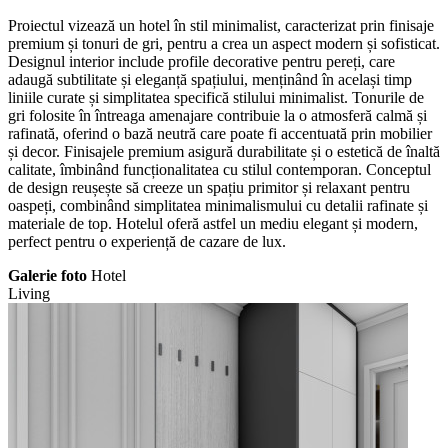
Proiectul vizează un hotel în stil minimalist, caracterizat prin finisaje
premium și tonuri de gri, pentru a crea un aspect modern și sofisticat.
Designul interior include profile decorative pentru pereți, care
adaugă subtilitate și eleganță spațiului, menținând în același timp
liniile curate și simplitatea specifică stilului minimalist. Tonurile de
gri folosite în întreaga amenajare contribuie la o atmosferă calmă și
rafinată, oferind o bază neutră care poate fi accentuată prin mobilier
și decor. Finisajele premium asigură durabilitate și o estetică de înaltă
calitate, îmbinând funcționalitatea cu stilul contemporan. Conceptul
de design reușește să creeze un spațiu primitor și relaxant pentru
oaspeți, combinând simplitatea minimalismului cu detalii rafinate și
materiale de top. Hotelul oferă astfel un mediu elegant și modern,
perfect pentru o experiență de cazare de lux.
Galerie foto
Hotel
Living